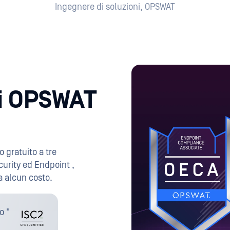
Ingegnere di soluzioni, OPSWAT
eni OPSWAT
o gratuito a tre
curity ed Endpoint ,
a alcun costo.
o "