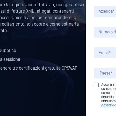
e la registrazione. Tuttavia, non garantisce
ussi di fatture XML, allegati contenenti
ssi. Unisciti a noi per comprendere la
 accreditamento non copre e come colmarla
zato.
 pubblico
ra sessione
enere tre certificazioni gratuite OPSWAT
Acconsent
consapevo
come desc
rinunciare
annullame
gestendo 