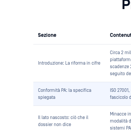
P
Sezione
Contenut
Circa 2 mil
piattaform
Introduzione: La riforma in cifre
scadenze 2
seguito del
Conformità PA: la specifica
ISO 27001, 
spiegata
fascicolo 
Minacce in
Il lato nascosto: ciò che il
modalità di
dossier non dice
sistemi PA