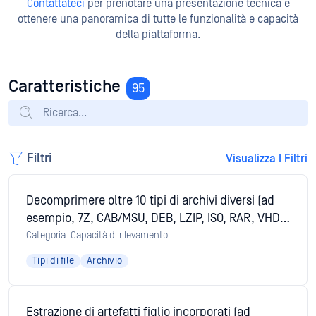
Contattateci
per prenotare una presentazione tecnica e
ottenere una panoramica di tutte le funzionalità e capacità
della piattaforma.
Caratteristiche
95
Filtri
Visualizza I Filtri
Decomprimere oltre 10 tipi di archivi diversi (ad
esempio, 7Z, CAB/MSU, DEB, LZIP, ISO, RAR, VHD,
ZIP).
Categoria: Capacità di rilevamento
Tipi di file
Archivio
Estrazione di artefatti figlio incorporati (ad