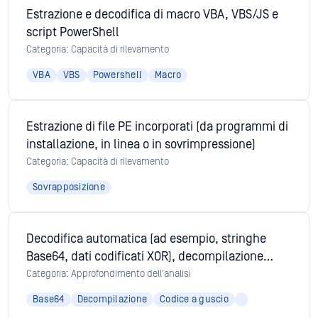
Estrazione e decodifica di macro VBA, VBS/JS e
script PowerShell
Categoria: Capacità di rilevamento
VBA
VBS
Powershell
Macro
Estrazione di file PE incorporati (da programmi di
installazione, in linea o in sovrimpressione)
Categoria: Capacità di rilevamento
Sovrapposizione
Decodifica automatica (ad esempio, stringhe
Base64, dati codificati XOR), decompilazione
(Java, .NET) ed emulazione di shellcode
Categoria: Approfondimento dell'analisi
(EmbedEquation). La decodifica automatica per
Base64
Decompilazione
Codice a guscio
Python e Bash migliora l'analisi degli script.