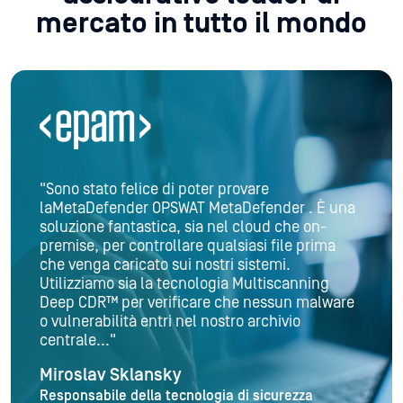
mercato in tutto il mondo
"MetaDefender Cloud assicura che il sistema
non venga compromesso da malware. La
diagnosi del malware ricevuta
dall'amministratore fornisce una solida base
per decidere quali file vengono eseguiti con
privilegi amministrativi, a soli due clic di
distanza."
Lars Sneftrup Pedersen
CEO, FastTrack Software