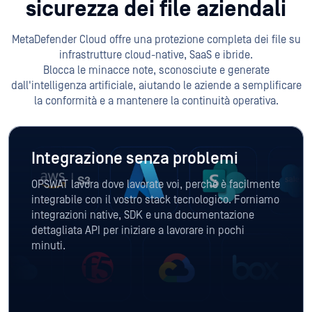
sicurezza dei file aziendali
MetaDefender Cloud offre una protezione completa dei file su
infrastrutture cloud-native, SaaS e ibride.
Blocca le minacce note, sconosciute e generate
dall'intelligenza artificiale, aiutando le aziende a semplificare
la conformità e a mantenere la continuità operativa.
Integrazione senza problemi
OPSWAT lavora dove lavorate voi, perché è facilmente
integrabile con il vostro stack tecnologico. Forniamo
integrazioni native, SDK e una documentazione
dettagliata API per iniziare a lavorare in pochi
minuti.