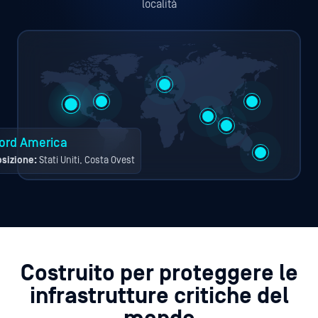
località
ord America
sizione:
Stati Uniti, Costa Ovest
Costruito per proteggere le
infrastrutture critiche del