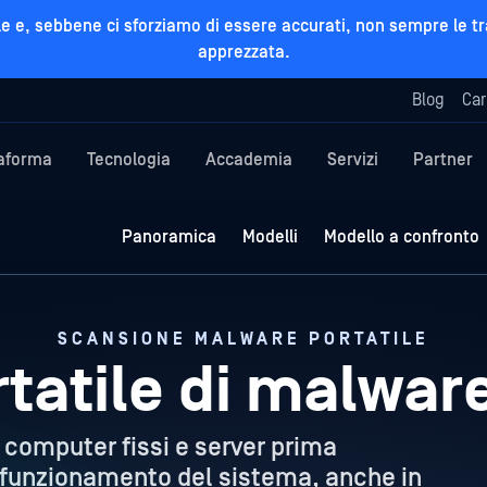
ficiale e, sebbene ci sforziamo di essere accurati, non sempre l
apprezzata.
Blog
Car
taforma
Tecnologia
Accademia
Servizi
Partner
Panoramica
Modelli
Modello a confronto
SCANSIONE MALWARE PORTATILE
tatile di malwar
 computer fissi e server prima
 funzionamento del sistema, anche in