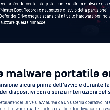
cce profondamente integrate, come rootkit o malware nasco
Master Boot Record) o nel settore di avvio della partizione.
efender Drive esegue scansioni a livello hardware per indi
ralizzare queste minacce.
 malware portatile 
nsione sicura prima dell'avvio e durante l
 dei dispositivi con o senza interruzioni del
MetaDefender Drive si avviaDrive da un sistema operativo in
el, firmware e partizioni locali, al fine di individuare malwa