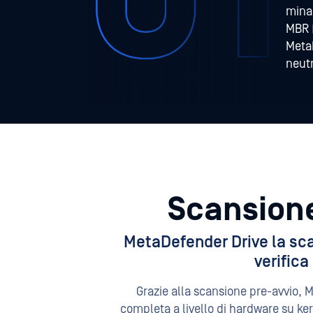
mina
MBR (
MetaD
neut
Scansione
MetaDefender Drive la sca
verifica
Grazie alla scansione pre-avvio, 
completa a livello di hardware su kern