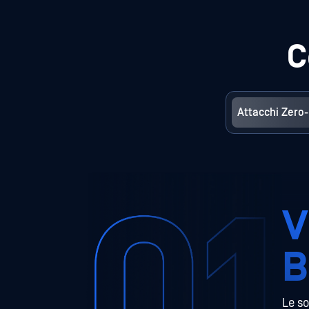
C
Attacchi Zero
V
B
Le so