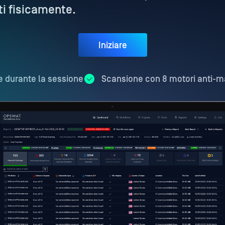
ti fisicamente.
Iniziare
e durante la sessione
Scansione con 8 motori anti-m
100%
14
3,294
29
72
305
1
2
286
123,456,789