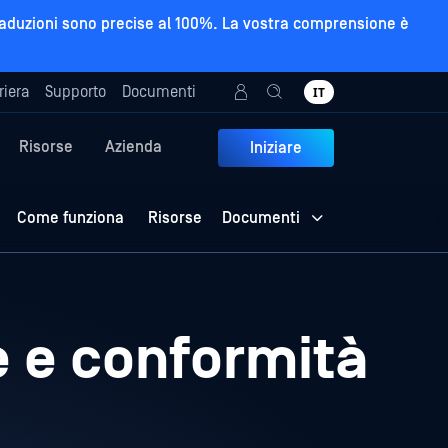
e traduzioni sono precise al 100%. La vostra comprensione è
riera
Supporto
Documenti
IT
Risorse
Azienda
Iniziare
Come funziona
Risorse
Documenti
e e conformità