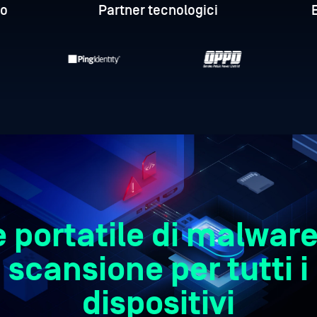
do
Partner tecnologici
e portatile di malware
scansione per tutti i
dispositivi