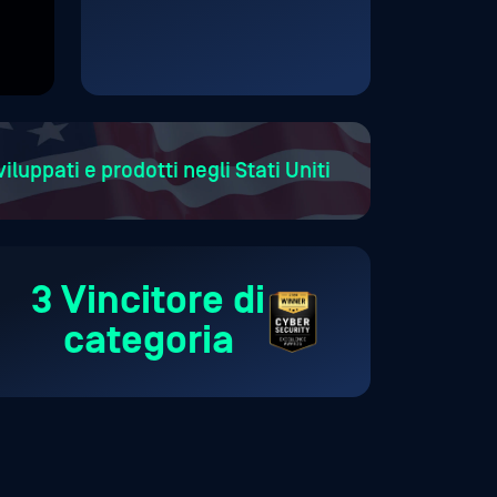
a
viluppati e prodotti negli Stati Uniti
3 Vincitore di
categoria