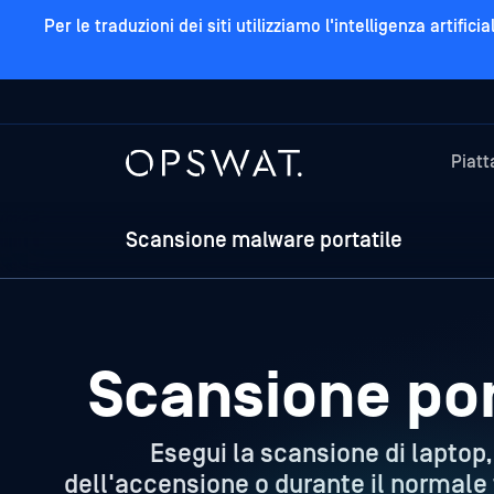
Per le traduzioni dei siti utilizziamo l'intelligenza arti
Piat
Scansione malware portatile
Scansione por
Esegui la scansione di laptop,
dell'accensione o durante il normale