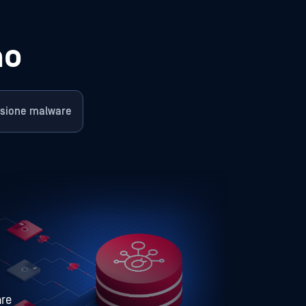
mo
sione malware
are