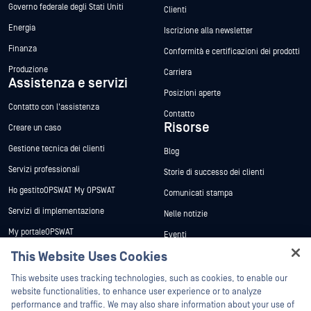
Governo federale degli Stati Uniti
Clienti
Energia
Iscrizione alla newsletter
Finanza
Conformità e certificazioni dei prodotti
Produzione
Carriera
Assistenza e servizi
Posizioni aperte
Contatto con l'assistenza
Contatto
Risorse
Creare un caso
Gestione tecnica dei clienti
Blog
Servizi professionali
Storie di successo dei clienti
Ho gestitoOPSWAT My OPSWAT
Comunicati stampa
Servizi di implementazione
Nelle notizie
My portaleOPSWAT
Eventi
Documentazione tecnica
This Website Uses Cookies
Webinar
Hey there!
Formazione
Schede tecniche
This website uses tracking technologies, such as cookies, to enable our
I'm Ozzy, your OPSWAT virtual assistant.
website functionalities, to enhance user experience or to analyze
Programma sulle vulnerabilità
Libri bianchi
How can I help you secure what's critical
performance and traffic. We may also share information about your use of
Partner