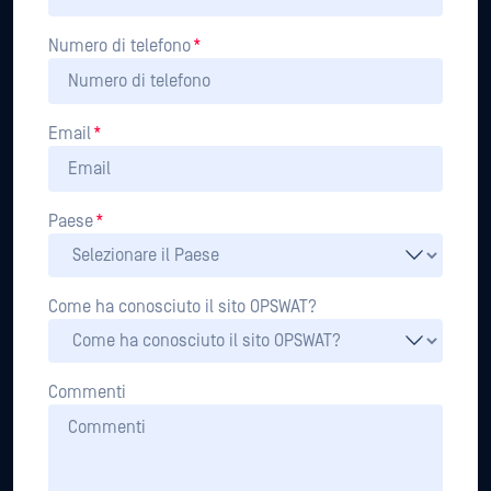
Numero di telefono
*
Email
*
Paese
*
Come ha conosciuto il sito OPSWAT?
Commenti