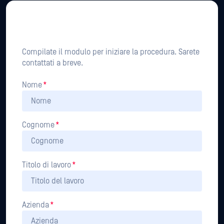
Channel Partner Application
Form
Compilate il modulo per iniziare la procedura. Sarete
contattati a breve.
Nome
*
Cognome
*
Titolo di lavoro
*
Azienda
*