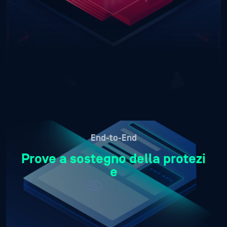
End-to-End
Prove a sostegno della protezi
e