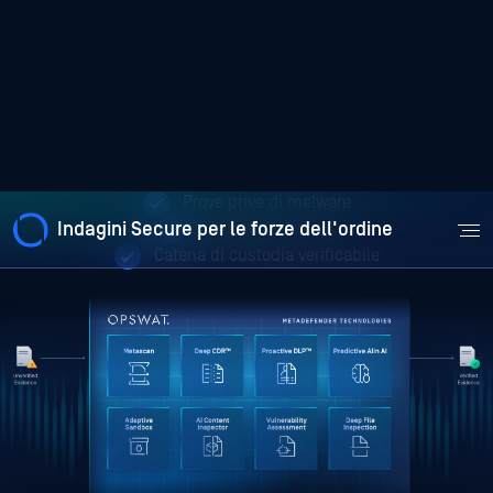
Parlare Con Un Esperto
Prove prive di malware
File puliti e fruibili
Catena di custodia verificabile
OPSWAT è affidabile per