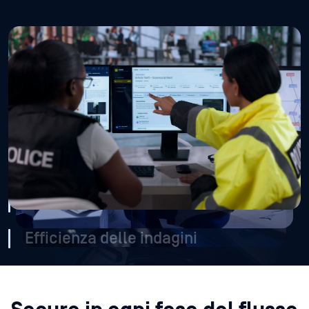
I dispositivi e i file sequestrati possono contenere
malware. Una USB, un portatile, un archivio, un video,
un’immagine o un documento infetto può compromettere
una workstation forense, danneggiare gli ambienti di
analisi e far deragliare le indagini in corso.
Integrità delle prove
Divulgazione di dati sensibili
Efficienza delle indagini
Secure in ogni fase del flusso
di lavoro
Basato sulla piattaforma MetaDefender®, OPSWAT , depura e
trasferisce le prove digitali, proteggendo al contempo i dati