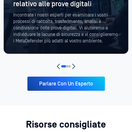
individuare le lacune di sicurezza e vi consiglieremo
i MetaDefender più adatti al vostro ambiente.
Parlare Con Un Esperto
Risorse consigliate
Tutti (9)
Opuscolo (2)
Scheda Tecnica (4)
Sche