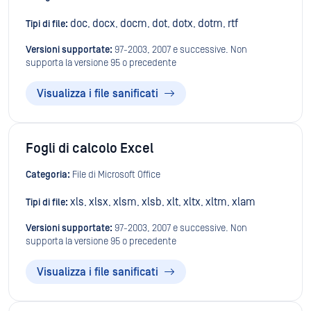
doc
docx
docm
dot
dotx
dotm
rtf
Tipi di file:
,
,
,
,
,
,
Versioni supportate:
97-2003, 2007 e successive. Non
supporta la versione 95 o precedente
Visualizza i file sanificati
Fogli di calcolo Excel
Categoria:
File di Microsoft Office
xls
xlsx
xlsm
xlsb
xlt
xltx
xltm
xlam
Tipi di file:
,
,
,
,
,
,
,
Versioni supportate:
97-2003, 2007 e successive. Non
supporta la versione 95 o precedente
Visualizza i file sanificati