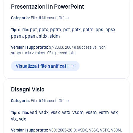
Presentazioni in PowerPoint
Categoria:
File di Microsoft Office
ppt
pptx
pptm
pot
potx
potm
pps
ppsx
Tipi di file:
,
,
,
,
,
,
,
,
ppsm
ppam
sldx
sldm
,
,
,
Versioni supportate:
97-2003, 2007 e successive. Non
supporta la versione 95 o precedente
Visualizza i file sanificati
Disegni Visio
Categoria:
File di Microsoft Office
vsd
vsdx
vssx
vstx
vsdm
vssm
vstm
vsx
Tipi di file:
,
,
,
,
,
,
,
,
vtx
vdx
,
Versioni supportate:
VSD: 2003-2010; VSDX, VSSX, VSTX, VSDM,