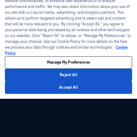
I'm Ozzy, your OPSWAT virtual assistant.
website functionalities, to enhance user experience or to analyze
How can I help you secure what's critical
performance and traffic. We may also share information about your use of
today?
our site with our social media, advertising, and analytics partners. This
allows us to perform targeted advertising and to select ads and content
that will be more relevant to you. By clicking “Accept All,” you agree to
your personal data being processed by all cookies and other technologies
on our website. Click “Reject All” to refuse, or “Manage My Preferences” to
manage your choices. See our Cookie Policy for more details on the how
we process your data through cookies and similar technologies:
Cookie
Policy
Manage My Preferences
Reject All
Privacy Policy
Accept All