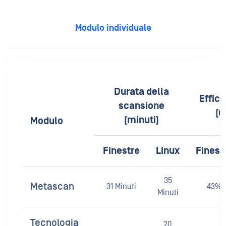
Modulo individuale
Millisecondi
Durata della
ienza vCPU
Effic
Elaborazione /
scansione
ilizzo)
(u
Oggetto
(minuti)
Modulo
re
Linux
Finestre
Finestre
Linux
Linux
Finest
35
Metascan
31 Minuti
43%
79%
16 ms
20 ms
Minuti
Tecnologia
20