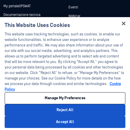
My portaleOPSWAT
Eventi
Documentazione tecnica
Webinar
Formazione
This Website Uses Cookies
Schede tecniche
Hey there!
Programma sulle vulnerabilità
Libri bianchi
This website uses tracking technologies, such as cookies, to enable our
Partner
I'm Ozzy, your OPSWAT virtual assistant.
website functionalities, to enhance user experience or to analyze
Strumenti gratuiti
How can I help you secure what's critical
performance and traffic. We may also share information about your use of
Certificazione
today?
our site with our social media, advertising, and analytics partners. This
allows us to perform targeted advertising and to select ads and content
Partner tecnologici
that will be more relevant to you. By clicking “Accept All,” you agree to
Programma partner di canale
your personal data being processed by all cookies and other technologies
on our website. Click “Reject All” to refuse, or “Manage My Preferences” to
manage your choices. See our Cookie Policy for more details on the how
©2026 OPSWAT . Tutti i diritti riservati. OPSWAT, MetaDefender, Metascan,
we process your data through cookies and similar technologies:
Cookie
MetaAccess, il OPSWAT , Trust no File. Trust No Device., OPSWAT , Protecting the
World's Critical Infrastructure, Deep CDR™ Technology, InQuest, il logo InQuest, DFI,
Policy
RetroHunt, Deep File Inspection e Join the Hunt sono marchi commerciali di
OPSWAT . I marchi commerciali di terzi sono di proprietà dei rispettivi titolari.
Manage My Preferences
Informativa legale
Informativa sulla privacy
Gestione delle preferenze sui
cookie
Scelte sulla privacy in California
Reject All
Privacy Policy
Accept All