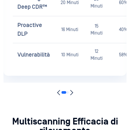
20 Minuti
60%
Minuti
Deep CDR™
81%
18 ms
22 ms
Proactive
15
16 Minuti
40%
Minuti
DLP
12
Vulnerabilità
10 Minuti
58%
Minuti
81%
18 ms
23 ms
Multiscanning Efficacia di