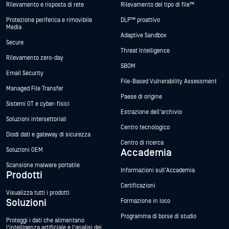
Rilevamento e risposta di rete
Rilevamento del tipo di file™
Protezione periferica e rimovibile
DLP™ proattivo
Media
Adaptive Sandbox
Secure
Threat Intelligence
Rilevamento zero-day
SBOM
Email Security
File-Based Vulnerability Assessment
Managed File Transfer
Paese di origine
Sistemi OT e cyber-fisici
Estrazione dell'archivio
Soluzioni intersettoriali
Centro tecnologico
Diodi dati e gateway di sicurezza
Centro di ricerca
Soluzioni OEM
Accademia
Scansione malware portatile
Informazioni sull'Accademia
Prodotti
Certificazioni
Visualizza tutti i prodotti
Soluzioni
Formazione in loco
Programma di borse di studio
Proteggi i dati che alimentano
l'intelligenza artificiale e l'analisi dei