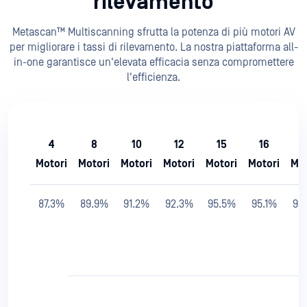
rilevamento
Metascan™ Multiscanning sfrutta la potenza di più motori AV
per migliorare i tassi di rilevamento. La nostra piattaforma all-
in-one garantisce un'elevata efficacia senza compromettere
l'efficienza.
4
8
10
12
15
16
2
Motori
Motori
Motori
Motori
Motori
Motori
Mot
87.3%
89.9%
91.2%
92.3%
95.5%
95.1%
96