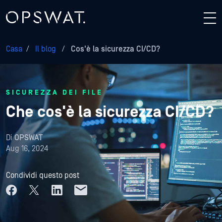
Casa
/
Il blog
/
Cos'è la sicurezza CI/CD?
SICUREZZA DEI FILE
Che cos'è la sicurezza CI/CD?
Di
OPSWAT
Aug 16, 2024
Condividi questo post