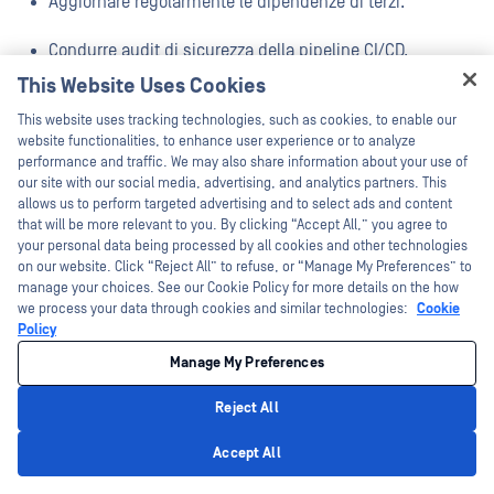
Aggiornare regolarmente le dipendenze di terzi.
Condurre audit di sicurezza della pipeline CI/CD.
This Website Uses Cookies
Monitorare la pipeline alla ricerca di minacce utilizzando
Hey there!
This website uses tracking technologies, such as cookies, to enable our
sistemi di registrazione e di allarme.
I'm Ozzy, your OPSWAT virtual assistant.
website functionalities, to enhance user experience or to analyze
How can I help you secure what's critical
performance and traffic. We may also share information about your use of
today?
our site with our social media, advertising, and analytics partners. This
Dove la sicurezza CI/CD è più critica?
allows us to perform targeted advertising and to select ads and content
that will be more relevant to you. By clicking “Accept All,” you agree to
La sicurezza CI/CD è essenziale in aree quali:
your personal data being processed by all cookies and other technologies
on our website. Click “Reject All” to refuse, or “Manage My Preferences” to
manage your choices. See our Cookie Policy for more details on the how
DevSecOps
we process your data through cookies and similar technologies:
Cookie
Policy
Test di sicurezza delle applicazioni
Manage My Preferences
Container Sicurezza
Reject All
Infrastruttura come codice (IaC)
Privacy Policy
Accept All
Conformità e governance