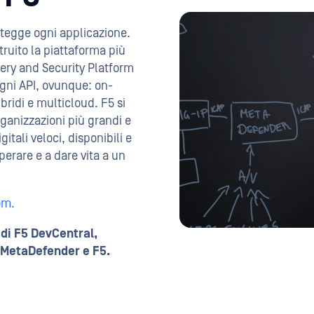
rotegge ogni applicazione.
truito la piattaforma più
very and Security Platform
ogni API, ovunque: on-
bridi e multicloud. F5 si
ganizzazioni più grandi e
tali veloci, disponibili e
perare e a dare vita a un
om.
di F5 DevCentral,
 MetaDefender e F5.