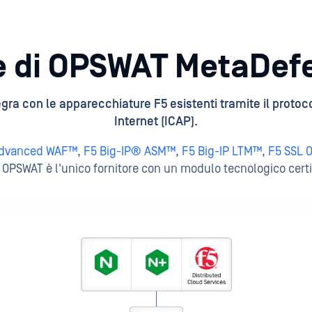
e di OPSWAT MetaDef
gra con le apparecchiature F5 esistenti tramite il protoc
Internet (ICAP).
Advanced WAF™
,
F5 Big-IP® ASM™
,
F5 Big-IP LTM™
,
F5 SSL 
e, OPSWAT è l'unico fornitore con un modulo tecnologico cert