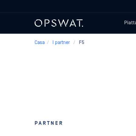
Piat
Casa
/
I partner
/
F5
PARTNER