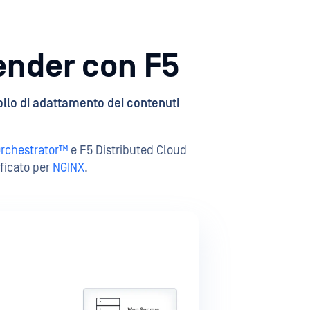
ender con F5
ollo di adattamento dei contenuti
Orchestrator™
e F5 Distributed Cloud
ificato per
NGINX
.