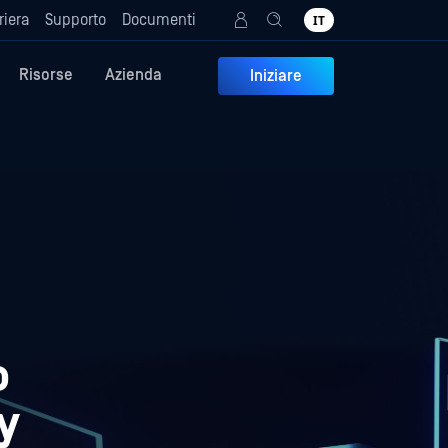
riera
Supporto
Documenti
IT
Risorse
Azienda
Iniziare
o
y