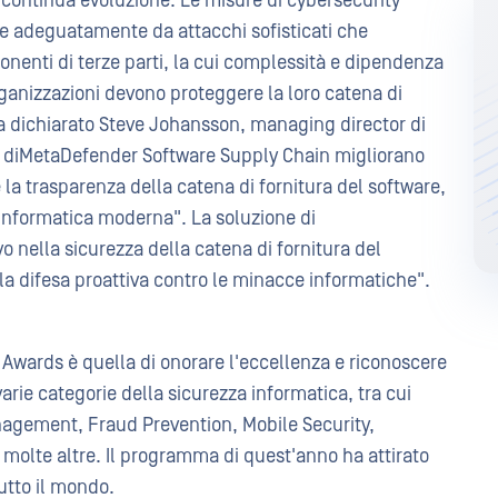
continua evoluzione. Le misure di cybersecurity
re adeguatamente da attacchi sofisticati che
onenti di terze parti, la cui complessità e dipendenza
ganizzazioni devono proteggere la loro catena di
a dichiarato Steve Johansson, managing director di
à diMetaDefender Software Supply Chain migliorano
 la trasparenza della catena di fornitura del software,
a informatica moderna". La soluzione di
 nella sicurezza della catena di fornitura del
a difesa proattiva contro le minacce informatiche".
Awards è quella di onorare l'eccellenza e riconoscere
 varie categorie della sicurezza informatica, tra cui
anagement, Fraud Prevention, Mobile Security,
molte altre. Il programma di quest'anno ha attirato
tutto il mondo.