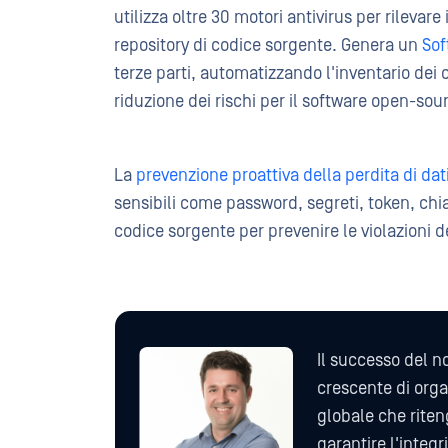
utilizza oltre 30 motori antivirus per rilevar
repository di codice sorgente. Genera un
Sof
terze parti, automatizzando l'inventario dei
riduzione dei rischi per il software open-sou
La
prevenzione proattiva della perdita di dat
sensibili come password, segreti, token, chiav
codice sorgente per prevenire le violazioni de
Il successo del n
crescente di orga
globale che rite
garantire l'integri