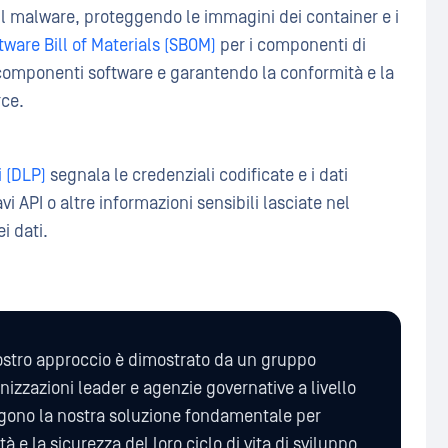
e il malware, proteggendo le immagini dei container e i
tware Bill of Materials (SBOM)
per i componenti di
 componenti software e garantendo la conformità e la
rce.
i (DLP)
segnala le credenziali codificate e i dati
i API o altre informazioni sensibili lasciate nel
i dati.
ostro approccio è dimostrato da un gruppo
nizzazioni leader e agenzie governative a livello
ngono la nostra soluzione fondamentale per
tà e la sicurezza del loro ciclo di vita di sviluppo