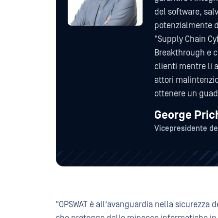
del software, sal
potenzialmente de
"Supply Chain Cyb
Breakthrough e c
clienti mentre li 
attori malintenzio
ottenere un guada
George Prich
Vicepresidente de
"OPSWAT è all'avanguardia nella sicurezza 