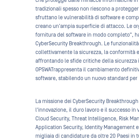
che protegge dalle minacce informatiche in 
tradizionali spesso non riescono a protegge
sfruttano le vulnerabilità di software e comp
creano un'ampia superficie di attacco. Le or
fornitura del software in modo completo", h
CyberSecurity Breakthrough. Le funzionalit
collettivamente la sicurezza, la conformità e
affrontando le sfide critiche della sicurezz
OPSWATrappresenta il cambiamento definitivo
software, stabilendo un nuovo standard per l
La missione dei CyberSecurity Breakthrough 
l'innovazione, il duro lavoro e il successo in
Cloud Security, Threat Intelligence, Risk M
Application Security, Identity Management e 
migliaia di candidature da oltre 20 Paesi in 