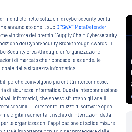
r mondiale nelle soluzioni di cybersecurity per la
), ha annunciato che il suo
OPSWAT MetaDefender
ome vincitore del premio "Supply Chain Cybersecurity
a edizione dei CyberSecurity Breakthrough Awards. Il
berSecurity Breakthrough, un'organizzazione
azioni di mercato che riconosce le aziende, le
globale della sicurezza informatica.
bili perché coinvolgono più entità interconnesse,
eria di sicurezza informatica. Questa interconnessione
inali informatici, che spesso sfruttano gli anelli
emi sensibili. Il crescente utilizzo di software open-
forme digitali aumenta il rischio di interruzioni della
er le organizzazioni l'applicazione di solide misure
rnitura è importante non solo per proteggere dalle